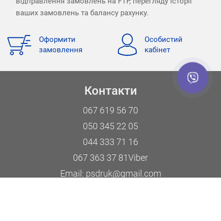
відправлення замовлень на FTP, перегляду історії
ваших замовлень та балансу рахунку.
Оформити
Особистий
замовлення
кабінет
Контакти
067 619 56 70
050 345 22 05
044 333 71 16
067 363 37 81
Viber
Email:
psdruk@gmail.com
Адреса:
33003, м. Рівне, вул. Гагаріна, 39