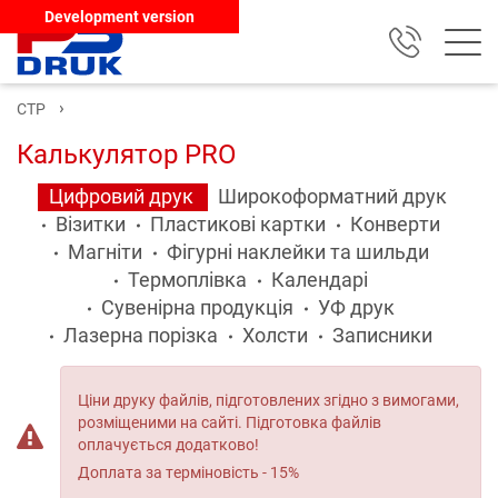
Development version
CTP
Калькулятор PRO
Цифровий друк
Широкоформатний друк
Візитки
Пластикові картки
Конверти
Магніти
Фігурні наклейки та шильди
Термоплівка
Календарі
Сувенірна продукція
УФ друк
Лазерна порізка
Холсти
Записники
Ціни друку файлів, підготовлених згідно з вимогами,
розміщеними на сайті. Підготовка файлів
оплачується додатково!
Доплата за терміновість - 15%