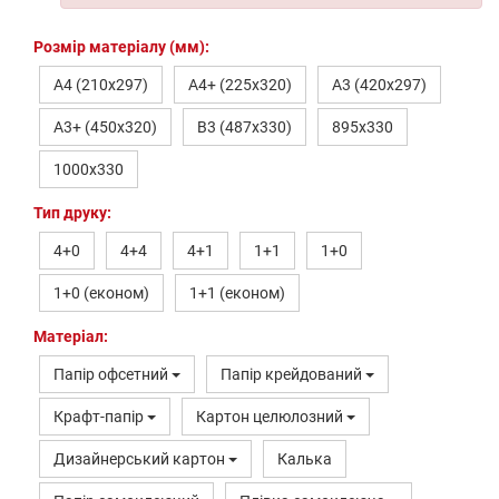
Розмір матеріалу (мм):
А4 (210х297)
A4+ (225х320)
A3 (420х297)
A3+ (450х320)
B3 (487х330)
895х330
1000х330
Тип друку:
4+0
4+4
4+1
1+1
1+0
1+0 (економ)
1+1 (економ)
Матеріал:
Папір офсетний
Папір крейдований
Крафт-папір
Картон целюлозний
Дизайнерський картон
Калька