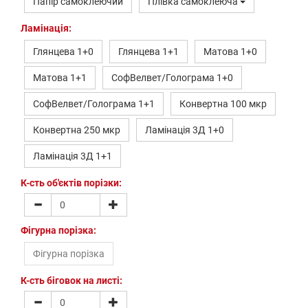
Папір самоклеючий
Плівка самоклеюча
Ламінація:
Глянцева 1+0
Глянцева 1+1
Матова 1+0
Матова 1+1
СофВелвет/Голограма 1+0
СофВелвет/Голограма 1+1
Конвертна 100 мкр
Конвертна 250 мкр
Ламінація 3Д 1+0
Ламінація 3Д 1+1
К-сть об'єктів порізки:
Фігурна порізка:
Фігурна порізка
К-сть біговок на листі: