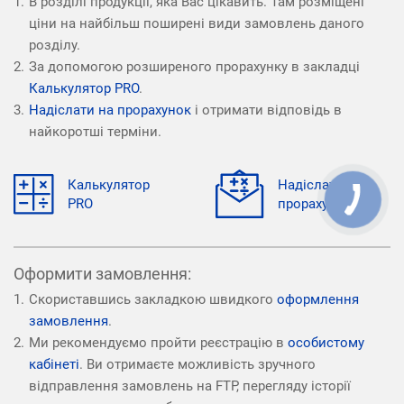
В розділі продукції, яка Вас цікавить. Там розміщені
ціни на найбільш поширені види замовлень даного
розділу.
За допомогою розширеного прорахунку в закладці
Калькулятор PRO
.
Надіслати на прорахунок
і отримати відповідь в
найкоротші терміни.
Калькулятор
Надіслати на
PRO
прорахунок
Оформити замовлення:
Скориставшись закладкою швидкого
оформлення
замовлення
.
Ми рекомендуємо пройти реєстрацію в
особистому
кабінеті
. Ви отримаєте можливість зручного
відправлення замовлень на FTP, перегляду історії