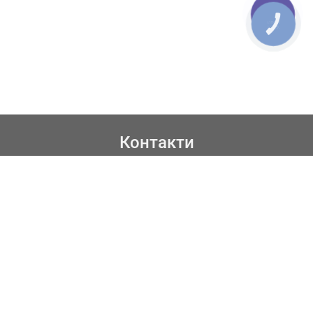
КНОПКА
ЗВ'ЯЗКУ
Контакти
067 619 56 70
050 345 22 05
044 333 71 16
067 363 37 81
Viber
Email:
psdruk@gmail.com
Адреса:
33003, м. Рівне, вул. Гагаріна, 39