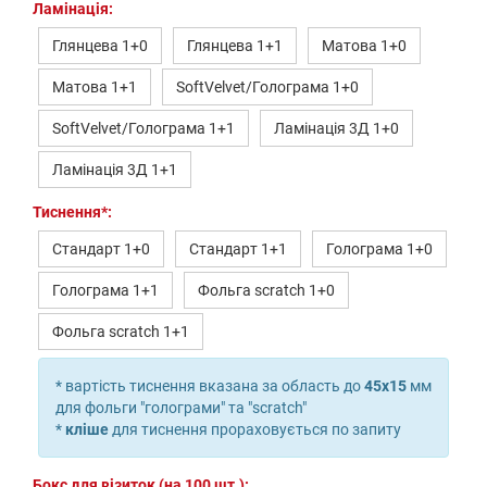
Ламінація:
Глянцева 1+0
Глянцева 1+1
Матова 1+0
Матова 1+1
SoftVelvet/Голограма 1+0
SoftVelvet/Голограма 1+1
Ламінація 3Д 1+0
Ламінація 3Д 1+1
Тиснення
*
:
Стандарт 1+0
Стандарт 1+1
Голограма 1+0
Голограма 1+1
Фольга scratch 1+0
Фольга scratch 1+1
* вартість тиснення вказана за область до
45х15
мм
для фольги "голограми" та "scratch"
*
кліше
для тиснення прораховується по запиту
Бокс для візиток (на 100 шт.):