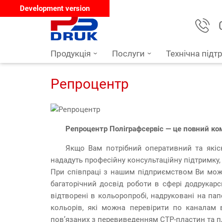
Development version
Продукція
Послуги
Технічна підт
Репроцентр
Репроцентр Поліграфсервіс — це повний ком
Якщо Вам потрібний оперативний та якісн
нададуть професійну консультаційну підтримку,
При співпраці з нашим підприємством Ви може
багаторічний досвід роботи в сфері додрукарс
відтворені в кольоропробі, надруковані на пап
кольорів, які можна перевірити по каналам 
пов’язаних з перевиведенням CTP-пластин та п