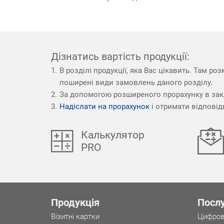
Дізнатись вартість продукції:
В розділі продукції, яка Вас цікавить. Там ро
поширені види замовлень даного розділу.
За допомогою розширеного прорахунку в за
Надіслати на прорахунок
і отримати відповід
Калькулятор
PRO
Продукція
Посл
Візитні картки
Цифров