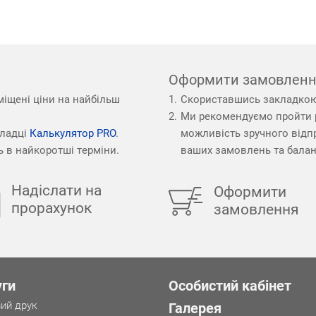
Оформити замовленн
зміщені ціни на найбільш
Скориставшись закладко
Ми рекомендуємо пройти 
кладці
Калькулятор PRO
.
можливість зручного відпр
ь в найкоротші терміни.
ваших замовлень та балан
Надіслати на
Оформити
прорахунок
замовлення
уги
Особистий кабінет
ий друк
Галерея