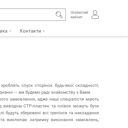
Особистий
кабінет
вка
Контакти
роблять спуск сторінок будь-якої складності,
днанні — ми будемо раді знайомству з Вами.
ного замовлення, адже наші спеціалісти мають
ред виводом CTP-пластин та плівок можуть бути
лі будуть збережені всі трепінги та накладання
т та виключає затримку виконання замовлень,