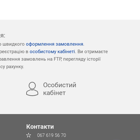
я:
ю швидкого
оформлення замовлення
.
реєстрацію в
особистому кабінеті
. Ви отримаєте
авлення замовлень на FTP, перегляду історії
су рахунку.
Особистий
кабінет
Контакти
067 619 56 70