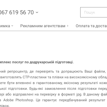
067 619 56 70
римка
Рекламним агентствам
Оплата та доста
плекс послуг по додрукарській підготовці.
ий репроцентр, де перевірять та допрацюють Ваші файли, з
 виготовлять CTP-пластини та плівки на високоякісному обла
те бути впевнені в гарантованому, якісному результаті кож
ької підготовки. Будь-які замовлення після підготовки пе
ері або відправлені на перевірку в форматі jpg. В даному фай
в Adobe Photoshop. Це гарантує передбачуваний результа
лівок.