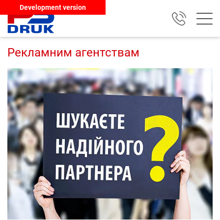
Development version
Рекламним агентствам