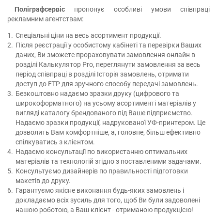
Поліграфсервіс
пропонує особливі умови співпраці
рекламним агентствам:
Спеціальні ціни на весь асортимент продукції.
Після реєстрації у особистому кабінеті та перевірки Ваших
даних, Ви зможете прораховувати замовлення онлайн в
розділі Калькулятор Pro, переглянути замовлення за весь
період співпраці в розділі Історія замовлень, отримати
доступ до FTP для зручного способу передачі замовлень.
Безкоштовно надаємо зразки друку (цифрового та
широкоформатного) на усьому асортименті матеріалів у
вигляді каталогу брендованого під Ваше підприємство.
Надаємо зразки продукції, надрукованої УФ-принтером. Це
дозволить Вам комфортніше, а, головне, більш ефективно
спілкуватись з клієнтом.
Надаємо консультації по використанню оптимальних
матеріалів та технологій згідно з поставленими задачами.
Консультуємо дизайнерів по правильності підготовки
макетів до друку.
Гарантуємо якісне виконання будь-яких замовлень і
докладаємо всіх зусиль для того, щоб Ви були задоволені
нашою роботою, а Ваш клієнт - отриманою продукцією!