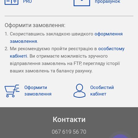
PRO
прорахунок
Оформити замовлення:
Скориставшись закладкою швидкого
оформлення
замовлення
.
Ми рекомендуємо пройти реєстрацію в
особистому
кабінеті
. Ви отримаєте можливість зручного
відправлення замовлень на FTP, перегляду історії
ваших замовлень та балансу рахунку.
Оформити
Особистий
замовлення
кабінет
Контакти
067 619 56 70