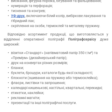
висікання, фігурна порізка, бігування та фальцювання;
нумерація та перфорація;
тиснення та конгрев;
УФ-друк
, включаючи білий колір, вибіркове лакування та
гібридний лак;
скріплення на скоби, термоклей та металеву пружину.
Відповідно асортимент продукції, що виготовляється у
відділенні оперативної поліграфії
Поліграфсервісу
дуже
широкий:
візитки «Стандарт» (напівматовий папір 350 г/м²) та
«Преміум» (дизайнерський папір);
друк на конвертах різних розмірів;
бланки;
буклети, брошури, каталоги будь-якої складності;
блокноти (зшивання на пружину або термосклейка);
флаєри, листівки та запрошення;
календарі кишенькові, настільні, квартальні, перекидні;
етикетки, наклейки;
рекламні магніти;
презентації та інші поліграфічні послуги.